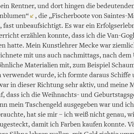
ein Rentner, und dort hingen die bedeutende
enblumen“
, die „Fischerboote von Saintes-M
, fast unbeaufsichtigt. Es war ein Erfolgserlebn
rricht erzählen konnte, dass ich die Van-Gog
en hatte. Mein Kunstlehrer Mecke war ziemlic
zeichnete mit uns auch nachmittags, nach dem 
hnliche Materialien mit, zum Beispiel Schau
verwendet wurde, ich formte daraus Schiffe
war in dieser Richtung sehr aktiv, und meine M
f, dass ich die Weihnachts- und Geburtstags
nn mein Taschengeld ausgegeben war und ich
auchte, hat sie mir – ich weiß nicht genau, wi
zugesteckt, damit ich Farben kaufen konnte. V
 ihre Söhne lehren wollen, mit Geld richtig um