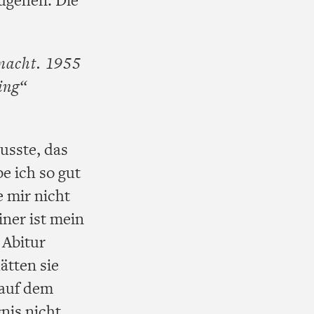
emacht. 1955
ing“
usste, das
e ich so gut
e mir nicht
iner ist mein
 Abitur
ätten sie
 auf dem
nis nicht