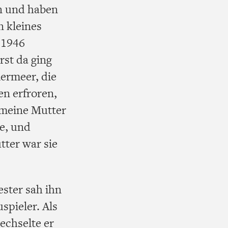
n und haben
n kleines
. 1946
rst da ging
mermeer, die
en erfroren,
 meine Mutter
le, und
tter war sie
ster sah ihn
spieler. Als
echselte er