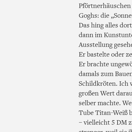
Pförtnerhäuschen 
Goghs: die „Sonn
Das hing alles dort
dann im Kunstunte
Ausstellung geseh
Er bastelte oder 
Er brachte ungewö
damals zum Bauen 
Schildkröten. Ich 
großen Wert darau
selber machte. We
Tube Titan-Weiß br
– vielleicht 5 DM 
strenger, weil sie