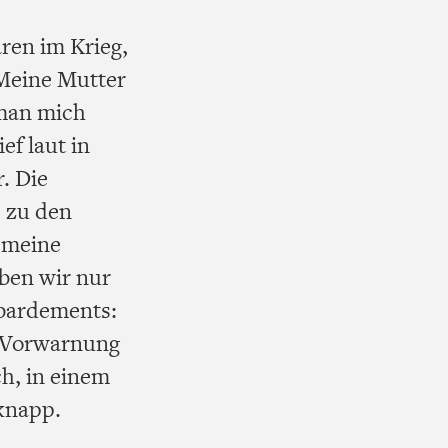
ren im Krieg,
 Meine Mutter
 man mich
ef laut in
. Die
5 zu den
, meine
ben wir nur
mbardements:
e Vorwarnung
h, in einem
knapp.