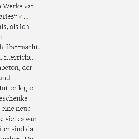
n Werke van
aries“
…
is, als ich
h-
h überrascht.
Unterricht.
mbeton, der
 und
utter legte
geschenke
 eine neue
e viel es war
äter sind da
zugehen. Die