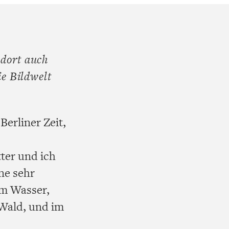
 dort auch
ie Bildwelt
erliner Zeit,
ter und ich
ne sehr
am Wasser,
 Wald, und im