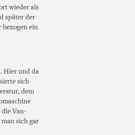
rt wieder als
nd später der
r bezogen ein
. Hier und da
ierte sich
teratur, dem
eibmaschine
 die Van-
 man sich gar