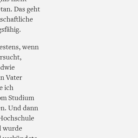
etan. Das geht
schaftliche
sfähig.
testens, wenn
ersucht,
ndwie
in Vater
e ich
 vom Studium
ren. Und dann
 Hochschule
nd wurde